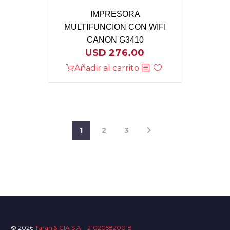
IMPRESORA
MULTIFUNCION CON WIFI
CANON G3410
USD
276.00
Añadir al carrito
1
2
3
© 2026
Taran & CIA S.A. | 210205820018