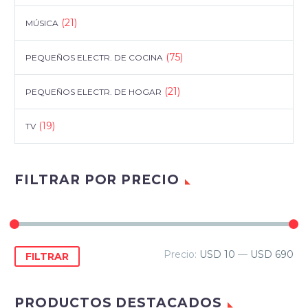
(21)
MÚSICA
(75)
PEQUEÑOS ELECTR. DE COCINA
(21)
PEQUEÑOS ELECTR. DE HOGAR
(19)
TV
FILTRAR POR PRECIO
Precio
Precio
Precio:
USD 10
—
USD 690
FILTRAR
mínimo
máximo
PRODUCTOS DESTACADOS