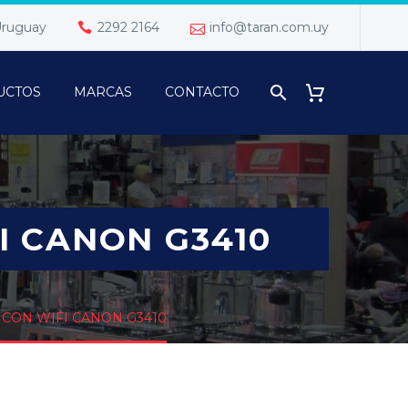
 Uruguay
2292 2164
info@taran.com.uy
UCTOS
MARCAS
CONTACTO
I CANON G3410
CON WIFI CANON G3410