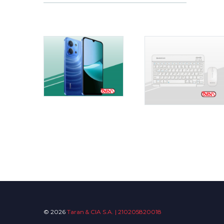
© 2026
Taran & CIA S.A. | 210205820018