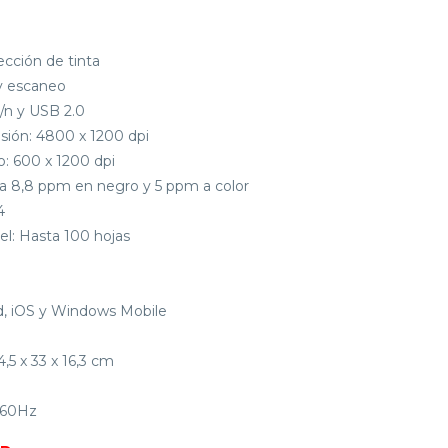
ección de tinta
 y escaneo
g/n y USB 2.0
ión: 4800 x 1200 dpi
: 600 x 1200 dpi
ta 8,8 ppm en negro y 5 ppm a color
4
l: Hasta 100 hojas
id, iOS y Windows Mobile
5 x 33 x 16,3 cm
-60Hz