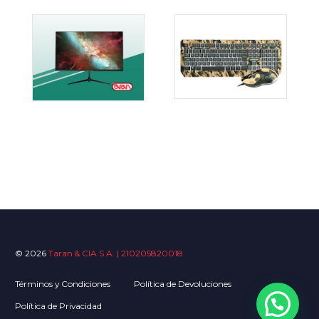
© 2026
Taran & CIA S.A. | 210205820018
Términos y Condiciones
Política de Devoluciones
Política de Privacidad