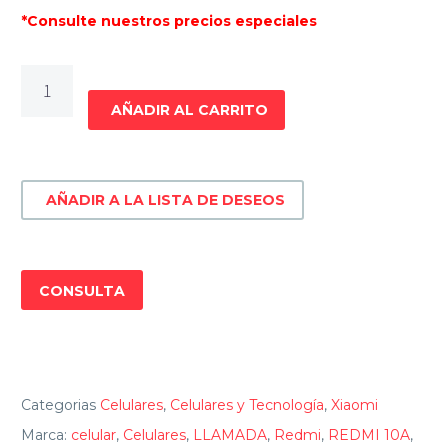
*Consulte nuestros precios especiales
CELULARES
XIAOMI
AÑADIR AL CARRITO
REDMI
10A
32
AÑADIR A LA LISTA DE DESEOS
GB
cantidad
CONSULTA
Categorias
Celulares
,
Celulares y Tecnología
,
Xiaomi
Marca:
celular
,
Celulares
,
LLAMADA
,
Redmi
,
REDMI 10A
,