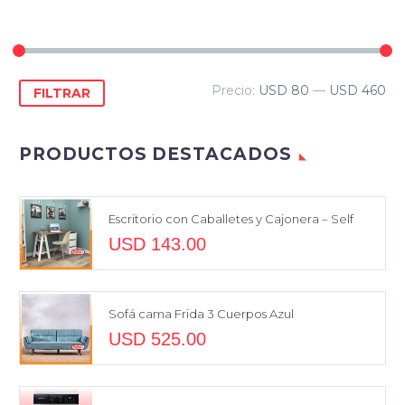
Precio
Precio
Precio:
USD 80
—
USD 460
FILTRAR
mínimo
máximo
PRODUCTOS DESTACADOS
Escritorio con Caballetes y Cajonera – Self
USD
143.00
Sofá cama Frida 3 Cuerpos Azul
USD
525.00