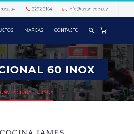
 Uruguay
2292 2164
info@taran.com.uy
UCTOS
MARCAS
CONTACTO
IONAL 60 INOX
CONVENCIONAL 60 INOX
COCINA JAMES