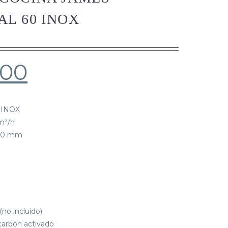
L 60 INOX
.00
 INOX
m³/h
750 mm
no incluido)
 carbón activado