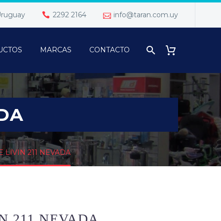
 Uruguay
2292 2164
info@taran.com.uy
UCTOS
MARCAS
CONTACTO
ADA
 LIVIN 211 NEVADA
N 211 NEVADA