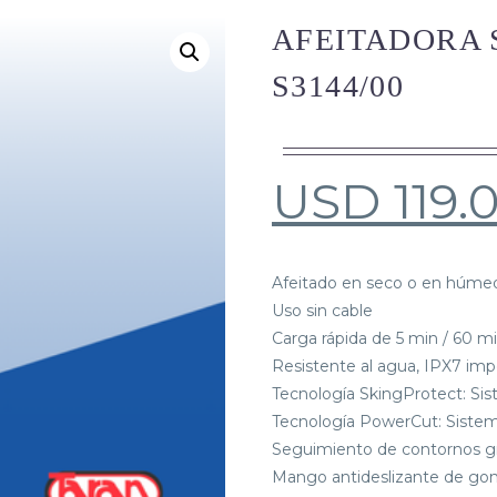
AFEITADORA S
S3144/00
USD
119.
Afeitado en seco o en húme
Uso sin cable
Carga rápida de 5 min / 60 m
Resistente al agua, IPX7 im
Tecnología SkingProtect: Sis
Tecnología PowerCut: Sistema
Seguimiento de contornos gra
Mango antideslizante de g