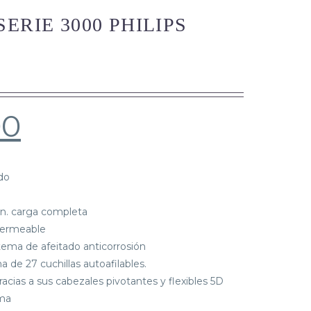
ERIE 3000 PHILIPS
00
do
in. carga completa
permeable
tema de afeitado anticorrosión
 de 27 cuchillas autoafilables.
cias a sus cabezales pivotantes y flexibles 5D
oma