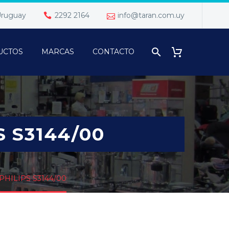
 Uruguay
2292 2164
info@taran.com.uy
UCTOS
MARCAS
CONTACTO
S S3144/00
PHILIPS S3144/00