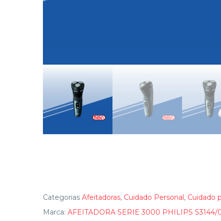
Categorias
Afeitadoras
,
Cuidado Personal
,
Cuidado p
Marca:
AFEITADORA SERIE 3000 PHILIPS S3144/