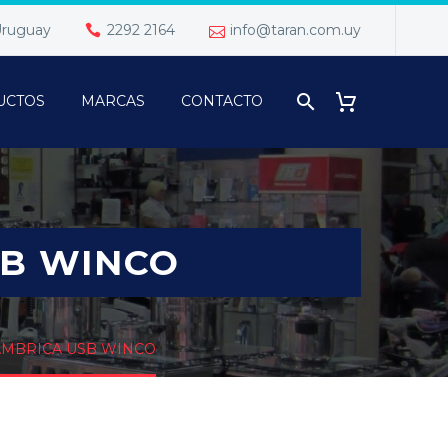
 Uruguay
2292 2164
info@taran.com.uy
UCTOS
MARCAS
CONTACTO
SB WINCO
AMBRICA USB WINCO