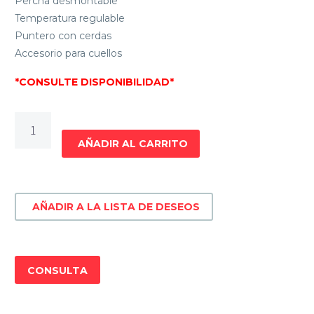
Percha desmontable
Temperatura regulable
Puntero con cerdas
Accesorio para cuellos
*CONSULTE DISPONIBILIDAD*
PLANCHA
A
AÑADIR AL CARRITO
VAPOR
VERTICAL
PUNKTAL
AÑADIR A LA LISTA DE DESEOS
PK-
1820
PV
cantidad
CONSULTA