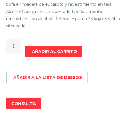
Sofá en madera de eucalipto y revestimiento en tela
Alcohol Clean, manchas de todo tipo fácilmente
removibles con alcohol. Relleno espuma 26 kg/m3 y fibra
siliconada.
Jgo
de
AÑADIR AL CARRITO
living
3+2
luares
AÑADIR A LA LISTA DE DESEOS
cantidad
CONSULTA