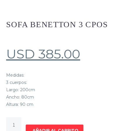
SOFA BENETTON 3 CPOS
USD
385.00
Medidas:
3 cuerpos:
Largo: 200cm
Ancho: 80cm
Altura: 90 cm
Sofa
Benetton
AÑADIR AL CARRITO