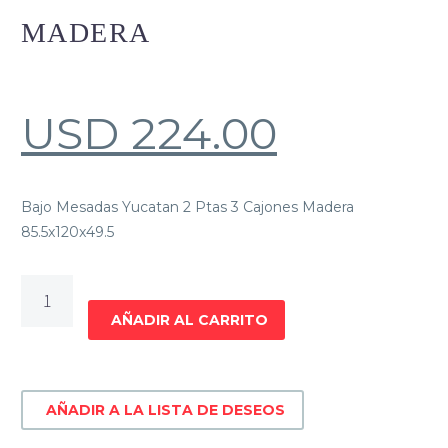
MADERA
USD
224.00
Bajo Mesadas Yucatan 2 Ptas 3 Cajones Madera
85.5x120x49.5
Bajo
Mesadas
AÑADIR AL CARRITO
Yucatan
2
puertas
AÑADIR A LA LISTA DE DESEOS
3
cajones