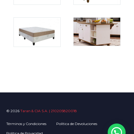
© 2026
Taran & CIA S.A. | 210205820018
Términos y Condiciones
Política de Devoluciones
Política de Privacidad