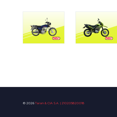
© 2026
Taran & CIA S.A. | 210205820018