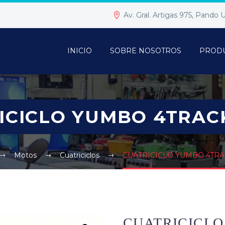
Av. Gral. Artigas 975, Pando
INICIO
SOBRE NOSOTROS
PROD
ICICLO YUMBO 4TRACK
Motos
Cuatriciclos
CUATRICICLO YUMBO 4TRA
CUATRICICLO