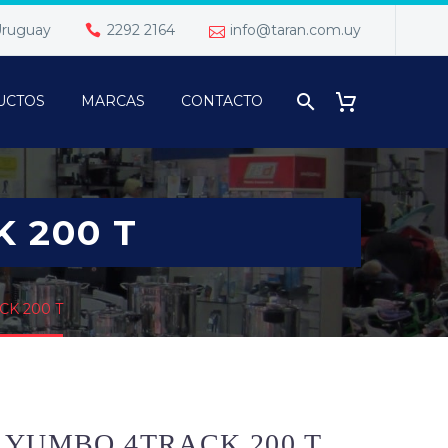
 Uruguay
2292 2164
info@taran.com.uy
UCTOS
MARCAS
CONTACTO
 200 T
CK 200 T
 YUMBO 4TRACK 200 T