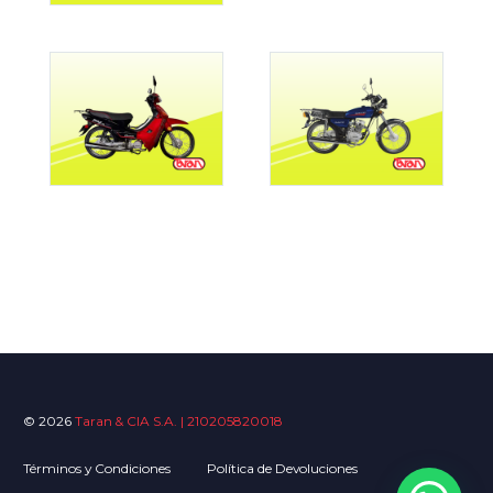
© 2026
Taran & CIA S.A. | 210205820018
Términos y Condiciones
Política de Devoluciones