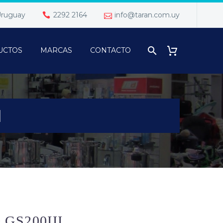
 Uruguay
2292 2164
info@taran.com.uy
UCTOS
MARCAS
CONTACTO
I
GS200III