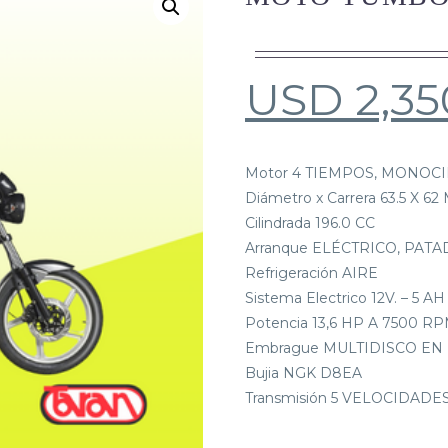
USD
2,35
Motor 4 TIEMPOS, MONOC
Diámetro x Carrera 63.5 X 6
Cilindrada 196.0 CC
Arranque ELÉCTRICO, PATA
Refrigeración AIRE
Sistema Electrico 12V. – 5 AH
Potencia 13,6 HP A 7500 R
Embrague MULTIDISCO EN
Bujia NGK D8EA
Transmisión 5 VELOCIDADE