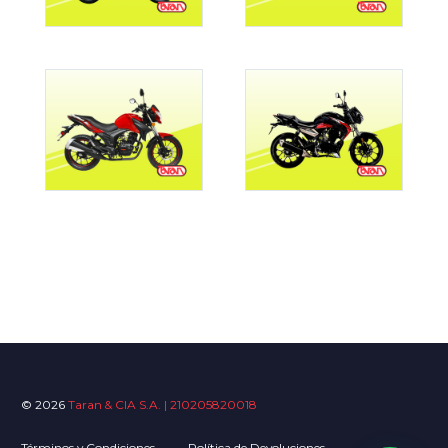
© 2026
Taran & CIA S.A. | 210205820018
Términos y Condiciones
Política de Devoluciones