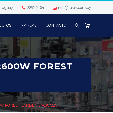
 Uruguay
2292 2164
info@taran.com.uy
UCTOS
MARCAS
CONTACTO
2600W FOREST
W FOREST GARDEN SA638/220