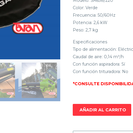
Modelo: SA638/220
Color: Verde
Frecuencia: 50/60Hz
Potencia: 2,6 kW
Peso: 2,7 kg
Especificaciones
Tipo de alimentación: Eléctri
Caudal de aire: 0,14 m³/h
Con función aspiradora: Sí
Con función trituradora: No
*CONSULTE DISPONIBILID
AÑADIR AL CARRITO