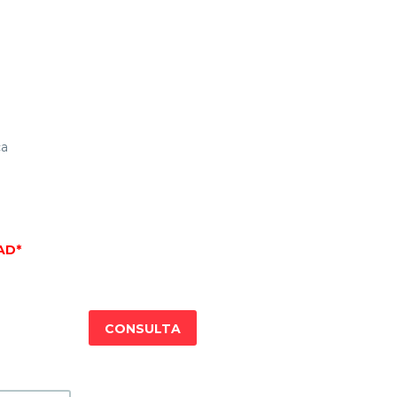
ca
AD*
CONSULTA