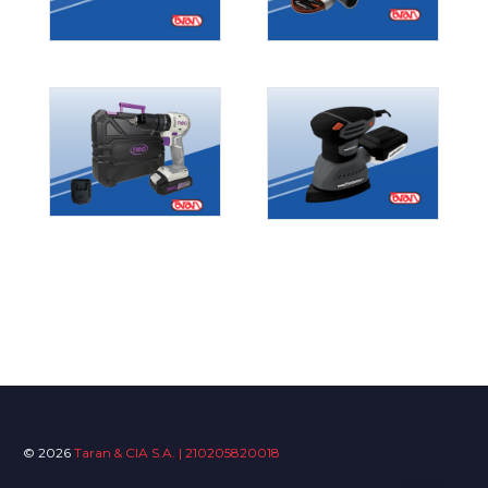
© 2026
Taran & CIA S.A. | 210205820018