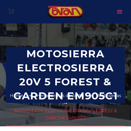
MOTOSIERRA
ELECTROSIERRA
20V 5 FOREST &
GARDEN EM905C1
Home
Herramientas de Jardín
Motosierras
MOTOSIERRA ELECTROSIERRA 20V 5 FOREST &
GARDEN EM905C1