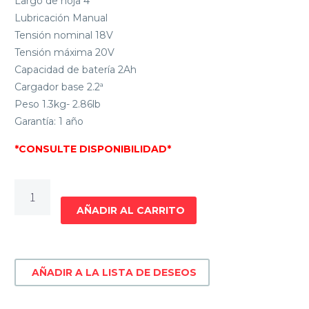
Largo de hoja 4”
Lubricación Manual
Tensión nominal 18V
Tensión máxima 20V
Capacidad de batería 2Ah
Cargador base 2.2ª
Peso 1.3kg- 2.86lb
Garantía: 1 año
*CONSULTE DISPONIBILIDAD*
MOTOSIERRA
ELECTROSIERRA
AÑADIR AL CARRITO
20V
5
FOREST
AÑADIR A LA LISTA DE DESEOS
&
GARDEN
EM905C1