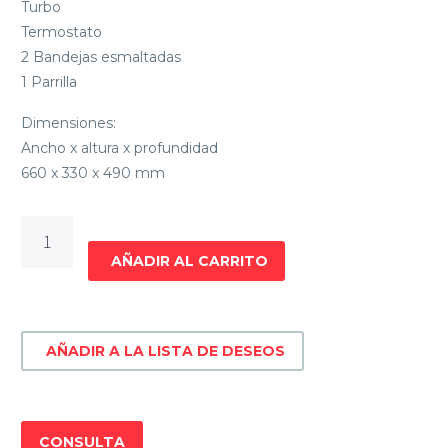
Turbo
Termostato
2 Bandejas esmaltadas
1 Parrilla
Dimensiones:
Ancho x altura x profundidad
660 x 330 x 490 mm
HORNO
ELECTRICO
AÑADIR AL CARRITO
JAMES
HJT-
45
AÑADIR A LA LISTA DE DESEOS
cantidad
CONSULTA