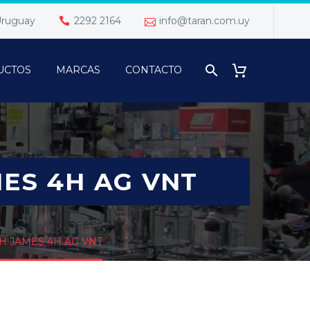
 Uruguay
2292 2164
info@taran.com.uy
UCTOS
MARCAS
CONTACTO
MES 4H AG VNT
H JAMES 4H AG VNT