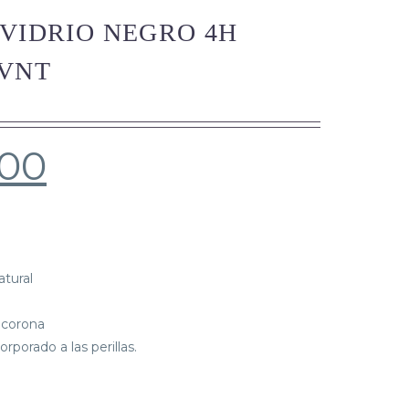
 VIDRIO NEGRO 4H
 VNT
.00
atural
 corona
rporado a las perillas.