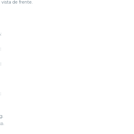
 vista de frente.
:
:
:
:
:
g.
o.