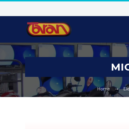
MI
Home
El