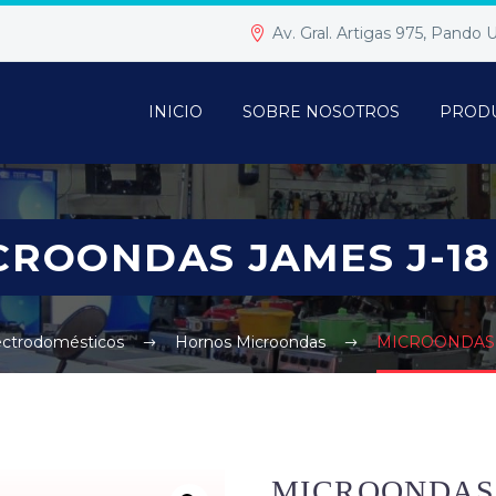
Av. Gral. Artigas 975, Pando
INICIO
SOBRE NOSOTROS
PROD
CROONDAS JAMES J-18
ectrodomésticos
Hornos Microondas
MICROONDAS 
MICROONDAS 