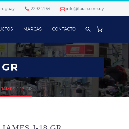
 Uruguay
2292 2164
info@taran.com.uy
UCTOS
MARCAS
CONTACTO
 GR
JAMES J-18 GR
JAMES J-18 GR