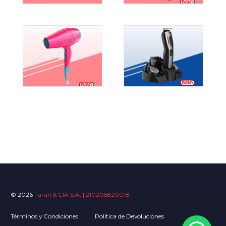
© 2026
Taran & CIA S.A. | 210205820018
Términos y Condiciones
Política de Devoluciones