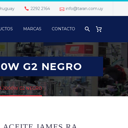
 Uruguay
2292 2164
info@taran.com.uy
UCTOS
MARCAS
CONTACTO
00W G2 NEGRO
A 2000W G2 NEGRO
 ACEITE JAMES RA