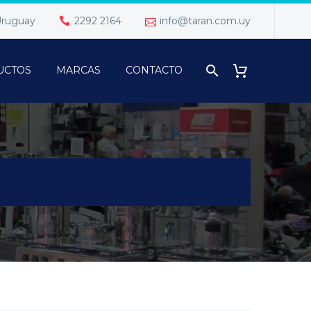
 Uruguay
2292 2164
info@taran.com.uy
UCTOS
MARCAS
CONTACTO