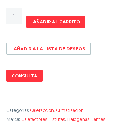
Calefactor
halógeno
AÑADIR AL CARRITO
BH
1000
E
AÑADIR A LA LISTA DE DESEOS
cantidad
CONSULTA
Categorias
Calefacción
,
Climatización
Marca:
Calefactores
,
Estufas
,
Halógenas
,
James