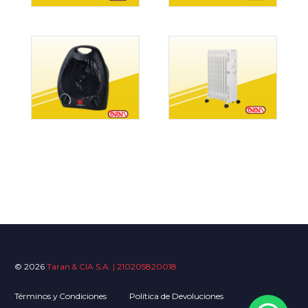
© 2026
Taran & CIA S.A. | 210205820018
Términos y Condiciones
Política de Devoluciones