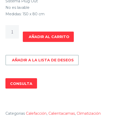
Sistema Plug Out
No es lavable
Medidas: 150 x 80 cm
CALIENTA
CAMAS
AÑADIR AL CARRITO
1
PLAZA
GAMA
AÑADIR A LA LISTA DE DESEOS
YSEB-
011
cantidad
CONSULTA
Categorias
Calefacción
,
Calientacamas
,
Climatización