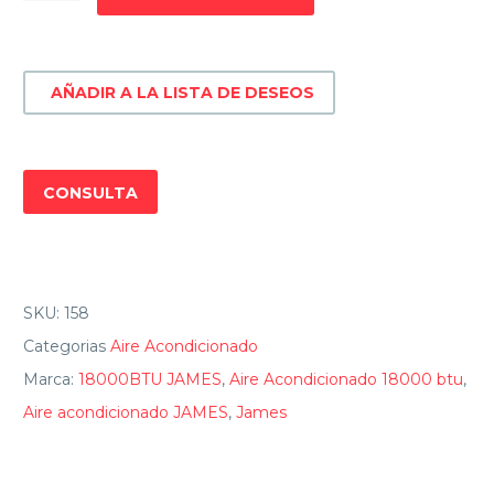
JAMES
AAM-
18
AÑADIR A LA LISTA DE DESEOS
AU-
FC
-
18.000
CONSULTA
BTU
cantidad
SKU:
158
Categorias
Aire Acondicionado
Marca:
18000BTU JAMES
,
Aire Acondicionado 18000 btu
,
Aire acondicionado JAMES
,
James