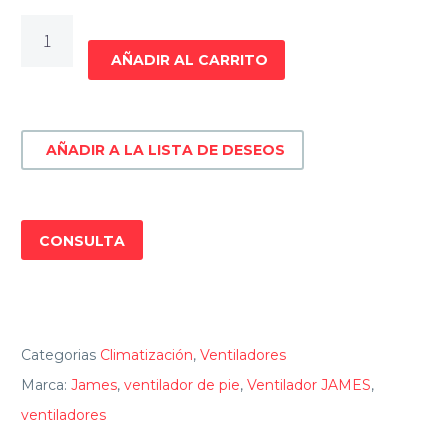
VENTILADOR
JAMES
AÑADIR AL CARRITO
DE
PIE
VP
AÑADIR A LA LISTA DE DESEOS
140
EN
cantidad
CONSULTA
Categorias
Climatización
,
Ventiladores
Marca:
James
,
ventilador de pie
,
Ventilador JAMES
,
ventiladores