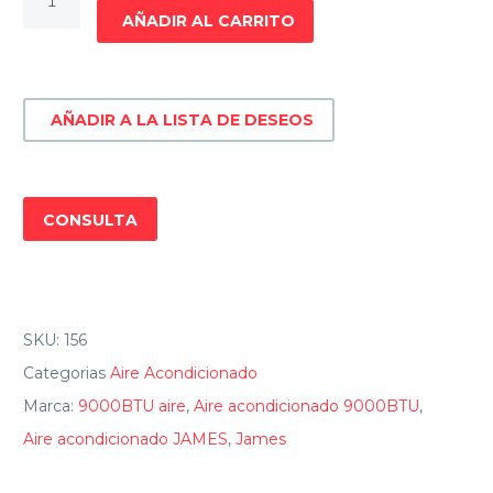
ACONDICIONADO
AÑADIR AL CARRITO
JAMES
AAM-
09
AÑADIR A LA LISTA DE DESEOS
AU-
FC
-
9.000
CONSULTA
BTU
cantidad
SKU:
156
Categorias
Aire Acondicionado
Marca:
9000BTU aire
,
Aire acondicionado 9000BTU
,
Aire acondicionado JAMES
,
James