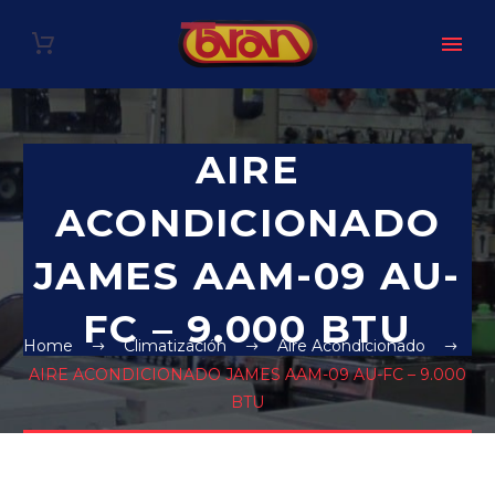
AIRE
ACONDICIONADO
JAMES AAM-09 AU-
FC – 9.000 BTU
Home
Climatización
Aire Acondicionado
AIRE ACONDICIONADO JAMES AAM-09 AU-FC – 9.000
BTU