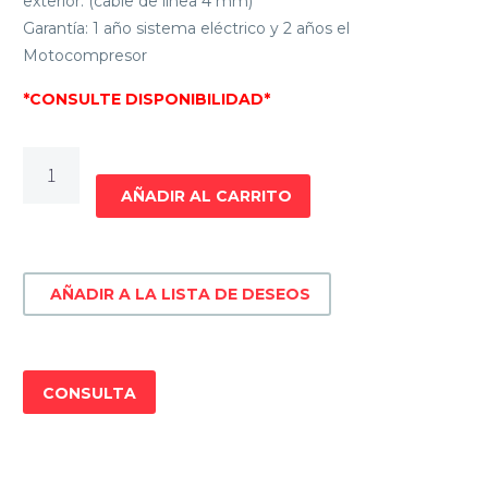
exterior. (cable de línea 4 mm)
Garantía: 1 año sistema eléctrico y 2 años el
Motocompresor
*CONSULTE DISPONIBILIDAD*
AIRE
ACONDICIONADO
AÑADIR AL CARRITO
INVERTER
JAMES
9000
AÑADIR A LA LISTA DE DESEOS
BTU
AAM-
09
INF-
CONSULTA
INV
cantidad