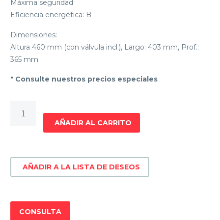
Máxima seguridad
Eficiencia energética: B
Dimensiones:
Altura 460 mm (con válvula incl.), Largo: 403 mm, Prof.:
365 mm
* Consulte nuestros precios especiales
TERMOTANQUE
DE
AÑADIR AL CARRITO
ACERO
JAMES
PRISMA
AÑADIR A LA LISTA DE DESEOS
20
Litros
cantidad
CONSULTA