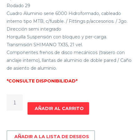
Rodado 29
Cuadro Aluminio serie 6000 Hidroformado, cableado
interno tipo MTB, c/fusible. / Fittings p/accesorios. / Jgo.
Dirección semi integrado
Horquilla Suspensión con bloqueo y per-carga.
Transmisión SHIMANO TX35, 21 vel.
Componentes frenos de disco mecánicos (trasero con
anclaje interno), llantas de aluminio de doble pared / Caño
de asiento de aluminio.
*CONSULTE DISPONIBILIDAD*
BICICLETA
MOUNTAIN
AÑADIR AL CARRITO
BIKE
S-
PRO
AÑADIR A LA LISTA DE DESEOS
VX