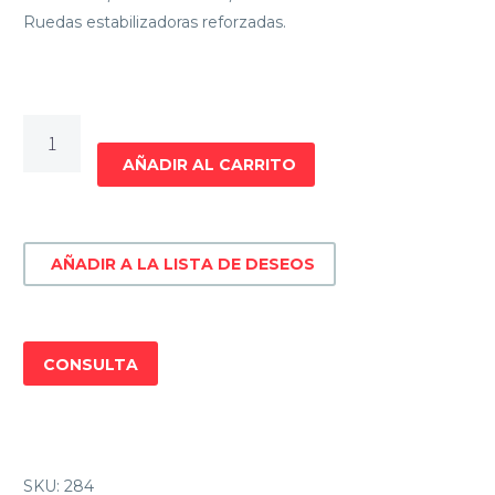
Ruedas estabilizadoras reforzadas.
BICICLETA
INFANTIL
AÑADIR AL CARRITO
NIÑO
BACCIO
BAMBINO
AÑADIR A LA LISTA DE DESEOS
RODADO
16
cantidad
CONSULTA
SKU:
284