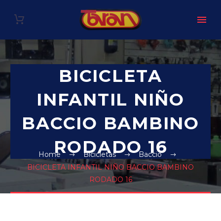
BICICLETA
INFANTIL NIÑO
BACCIO BAMBINO
RODADO 16
Home
Bicicletas
Baccio
BICICLETA INFANTIL NIÑO BACCIO BAMBINO
RODADO 16