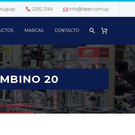
 Uruguay
2292 2164
info@taran.com.uy
UCTOS
MARCAS
CONTACTO
AMBINO 20
IO BAMBINO 20