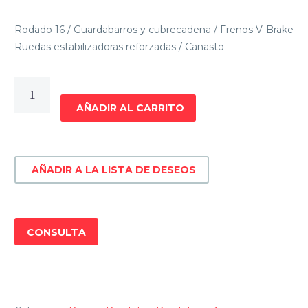
Rodado 16 / Guardabarros y cubrecadena / Frenos V-Brake
Ruedas estabilizadoras reforzadas / Canasto
BICICLETA
INFANTIL
AÑADIR AL CARRITO
NIÑA
BACCIO
MISS
AÑADIR A LA LISTA DE DESEOS
IPANEMA
RODADO
16
cantidad
CONSULTA