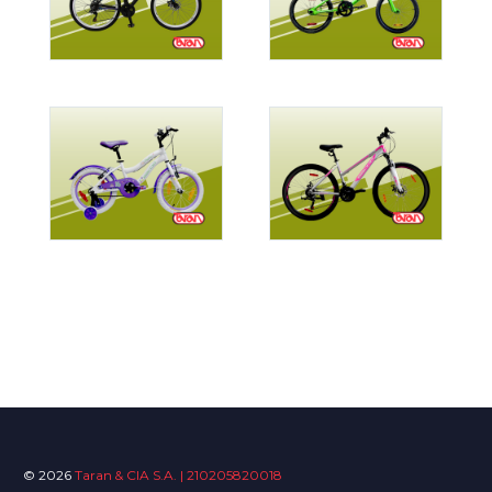
© 2026
Taran & CIA S.A. | 210205820018