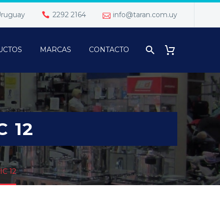
 Uruguay
2292 2164
info@taran.com.uy
UCTOS
MARCAS
CONTACTO
C 12
C 12