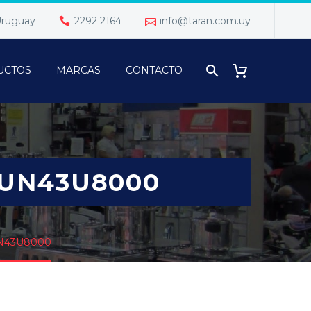
 Uruguay
2292 2164
info@taran.com.uy
UCTOS
MARCAS
CONTACTO
AUN43U8000
N43U8000