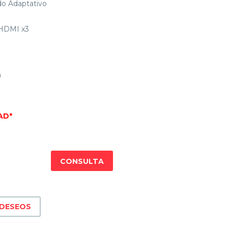
o Adaptativo
, HDMI x3
m
AD*
CONSULTA
 DESEOS