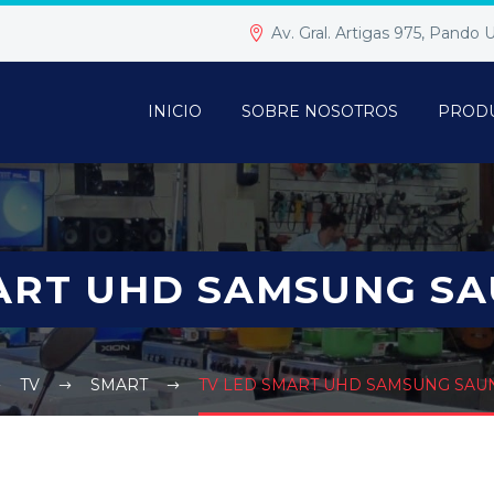
Av. Gral. Artigas 975, Pando
INICIO
SOBRE NOSOTROS
PROD
ART UHD SAMSUNG S
TV
SMART
TV LED SMART UHD SAMSUNG SAU