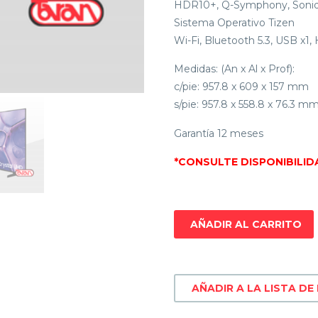
HDR10+, Q-Symphony, Sonid
Sistema Operativo Tizen
Wi-Fi, Bluetooth 5.3, USB x1
Medidas: (An x Al x Prof):
c/pie: 957.8 x 609 x 157 mm
s/pie: 957.8 x 558.8 x 76.3 m
Garantía 12 meses
*CONSULTE DISPONIBILID
AÑADIR AL CARRITO
AÑADIR A LA LISTA DE