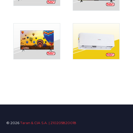
© 2026
Taran & CIA S.A. | 210205820018