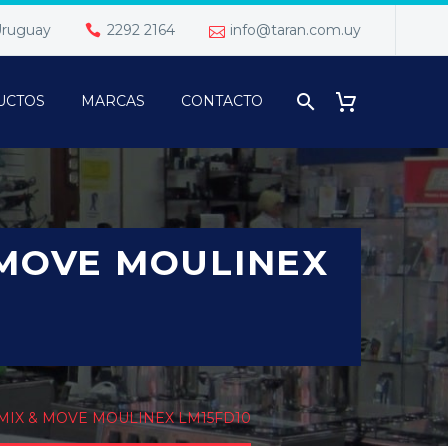
 Uruguay
2292 2164
info@taran.com.uy
UCTOS
MARCAS
CONTACTO
 MOVE MOULINEX
MIX & MOVE MOULINEX LM15FD10