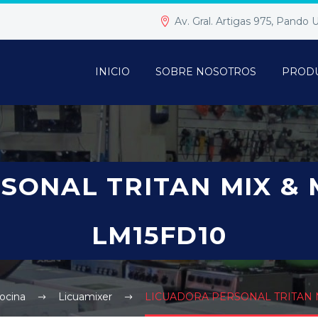
Av. Gral. Artigas 975, Pando
INICIO
SOBRE NOSOTROS
PROD
SONAL TRITAN MIX &
LM15FD10
ocina
Licuamixer
LICUADORA PERSONAL TRITAN 