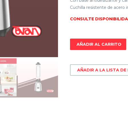
Con base antideslizante y car
Cuchilla resistente de acero i
CONSULTE DISPONIBILID
AÑADIR AL CARRITO
AÑADIR A LA LISTA DE