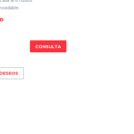
casa anti ruidos.
noxidable.
AD
CONSULTA
 DESEOS