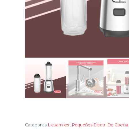
Categorias
Licuamixer
,
Pequeños Electr. De Cocina