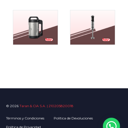
© 2026
Taran & CIA S.A. | 210205820018
Términos y Condiciones
Política de Devoluciones
Política de Privacidad