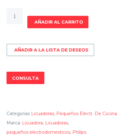
LICUADORA
PHILIPS
AÑADIR AL CARRITO
HR2125/80
cantidad
AÑADIR A LA LISTA DE DESEOS
CONSULTA
Categorias
Licuadoras
,
Pequeños Electr. De Cocina
Marca:
Licuadora
,
Licuadoras
,
pequeños electrodomesticos
,
Philips