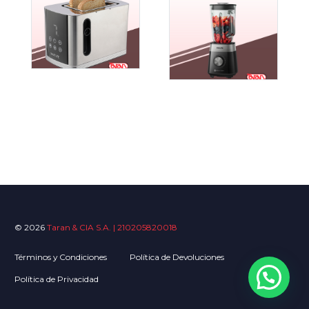
© 2026
Taran & CIA S.A. | 210205820018
Términos y Condiciones
Política de Devoluciones
Política de Privacidad