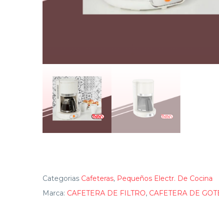
Categorias
Cafeteras
,
Pequeños Electr. De Cocina
Marca:
CAFETERA DE FILTRO
,
CAFETERA DE GOT