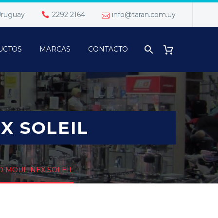
 Uruguay
2292 2164
info@taran.com.uy
UCTOS
MARCAS
CONTACTO
X SOLEIL
O MOULINEX SOLEIL