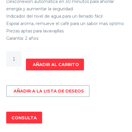
Desconexión automática en 30 minutos para ahorrar
energía y aumentar la seguridad.
Indicador del nivel de agua para un llenado fácil
Espiral aroma, remueve el café para un sabor mas optimo
Piezas aptas para lavavajillas.
Garantía: 2 años
CAFETERA
DE
AÑADIR AL CARRITO
FILTRO
PHILIPS
HD7462/20
AÑADIR A LA LISTA DE DESEOS
cantidad
CONSULTA