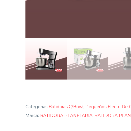
Categorias
Batidoras C/Bowl
,
Pequeños Electr. De 
Marca:
BATIDORA PLANETARIA
,
BATIDORA PLAN