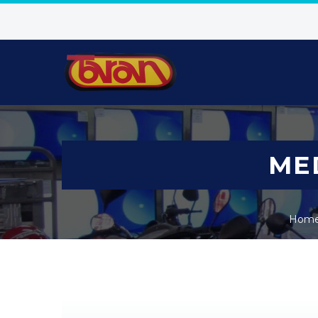
ME
Hom