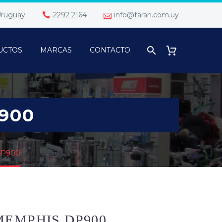
 Uruguay
2292 2164
info@taran.com.uy
UCTOS
MARCAS
CONTACTO
900
DP900
EMPHIS DP900