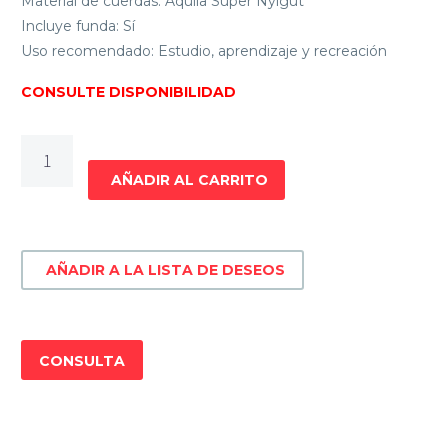
Material de cuerdas: Aquila Super Nylgut
Incluye funda: Sí
Uso recomendado: Estudio, aprendizaje y recreación
CONSULTE DISPONIBILIDAD
UKELELE
SOPRANO
AÑADIR AL CARRITO
ROJO
MAHALO
MR1RD
AÑADIR A LA LISTA DE DESEOS
cantidad
CONSULTA