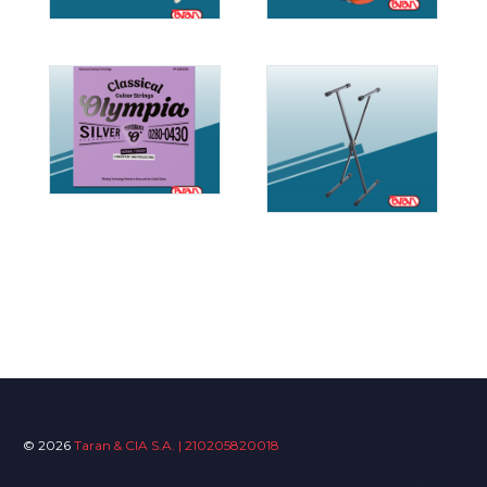
© 2026
Taran & CIA S.A. | 210205820018