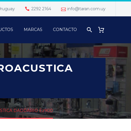
 Uruguay
2292 2164
info@taran.com.uy
UCTOS
MARCAS
CONTACTO
ROACUSTICA
TICA DADDARIO Ez900