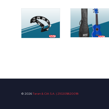
© 2026
Taran & CIA S.A. | 210205820018