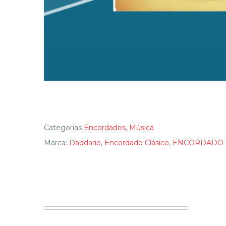
Categorias
Encordados
,
Música
Marca:
Daddario
,
Encordado Clásico
,
ENCORDADO D