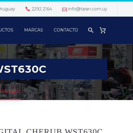
 Uruguay
2292 2164
info@taran.com.uy
UCTOS
MARCAS
CONTACTO
WST630C
 WST630C
GITAL CHERUB WST630C