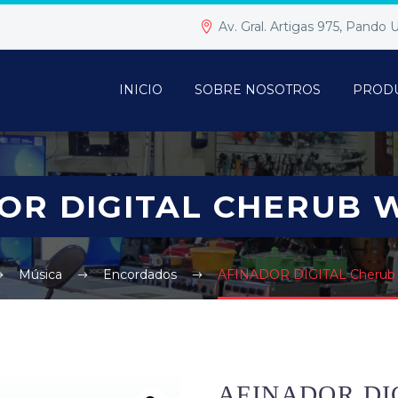
Av. Gral. Artigas 975, Pando
INICIO
SOBRE NOSOTROS
PROD
OR DIGITAL CHERUB 
Música
Encordados
AFINADOR DIGITAL Cherub
AFINADOR DI