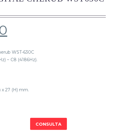
00
 Cherub WST-630C
Hz) ~ C8 (4186Hz).
.
) x 27 (H) mm.
CONSULTA