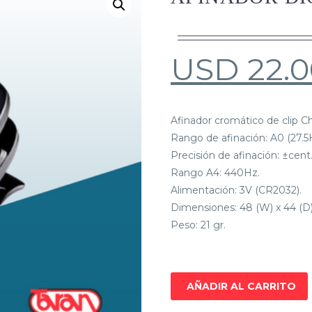
USD
22.
Afinador cromático de clip
Rango de afinación: A0 (27.5
Precisión de afinación: ±cent
Rango A4: 440Hz.
Alimentación: 3V (CR2032).
Dimensiones: 48 (W) x 44 (D
Peso: 21 gr.
AÑADIR AL CARRITO